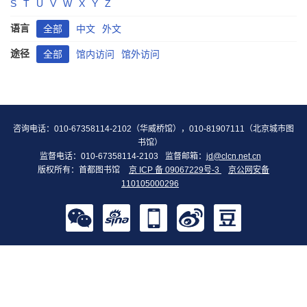
S
T
U
V
W
X
Y
Z
语言
全部
中文
外文
途径
全部
馆内访问
馆外访问
咨询电话：010-67358114-2102（华威桥馆），010-81907111（北京城市图
书馆）
监督电话：010-67358114-2103
监督邮箱：
jd@clcn.net.cn
版权所有：首都图书馆
京 ICP 备 09067229号-3
京公网安备
110105000296