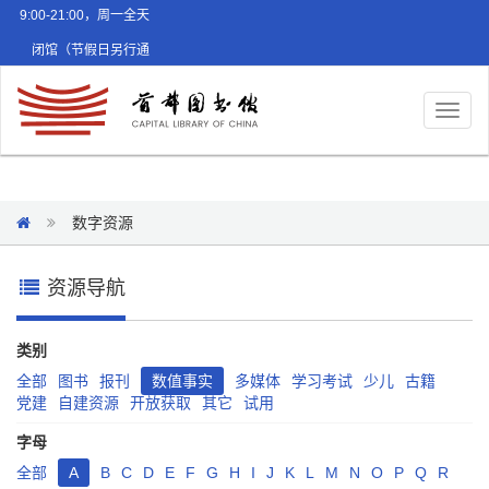
9:00-21:00，周一全天
闭馆（节假日另行通
知）
Toggl
naviga
数字资源
资源导航
类别
全部
图书
报刊
数值事实
多媒体
学习考试
少儿
古籍
党建
自建资源
开放获取
其它
试用
字母
全部
A
B
C
D
E
F
G
H
I
J
K
L
M
N
O
P
Q
R