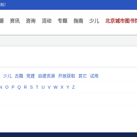
通知）
ent)
源
资讯
咨询
活动
专题
指南
少儿
北京城市图书
少儿
古籍
党建
自建资源
开放获取
其它
试用
N
O
P
Q
R
S
T
U
V
W
X
Y
Z