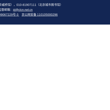
2（华威桥馆），010-81907111（北京城市图书馆）
监督邮箱：
jd@clcn.net.cn
09067229号-3
京公网安备 110105000296