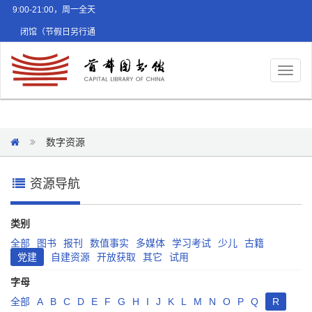
9:00-21:00，周一全天
闭馆（节假日另行通
知）
Toggl
naviga
数字资源
资源导航
类别
全部
图书
报刊
数值事实
多媒体
学习考试
少儿
古籍
党建
自建资源
开放获取
其它
试用
字母
全部
A
B
C
D
E
F
G
H
I
J
K
L
M
N
O
P
Q
R