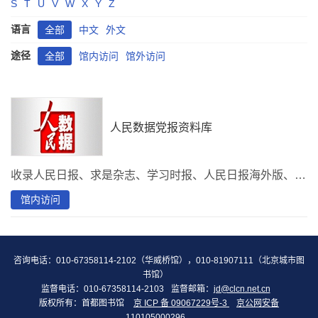
S
T
U
V
W
X
Y
Z
语言
全部
中文
外文
途径
全部
馆内访问
馆外访问
人民数据党报资料库
收录人民日报、求是杂志、学习时报、人民日报海外版、人民日报社论、言论及党报头版要闻等党报资料信息。
馆内访问
咨询电话：010-67358114-2102（华威桥馆），010-81907111（北京城市图
书馆）
监督电话：010-67358114-2103
监督邮箱：
jd@clcn.net.cn
版权所有：首都图书馆
京 ICP 备 09067229号-3
京公网安备
110105000296