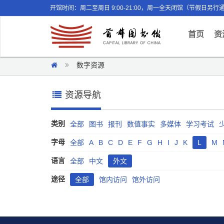
开馆时间：周二至周日 9:00-21:00，周一全天闭馆（节假日另行
(curr
首页
资
数字资源
资源导航
类别
全部
图书
报刊
数值事实
多媒体
学习考试
字母
全部
A
B
C
D
E
F
G
H
I
J
K
L
M
语言
全部
中文
外文
途径
全部
馆内访问
馆外访问