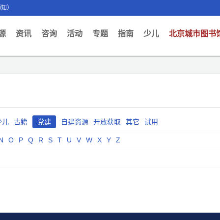
通知）
ent)
源
资讯
咨询
活动
专题
指南
少儿
北京城市图书
少儿
古籍
党建
自建资源
开放获取
其它
试用
N
O
P
Q
R
S
T
U
V
W
X
Y
Z