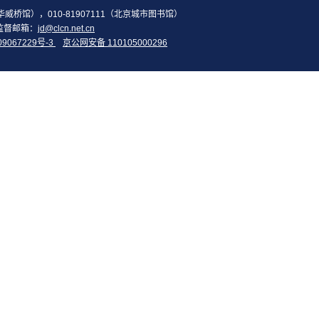
2（华威桥馆），010-81907111（北京城市图书馆）
监督邮箱：
jd@clcn.net.cn
09067229号-3
京公网安备 110105000296