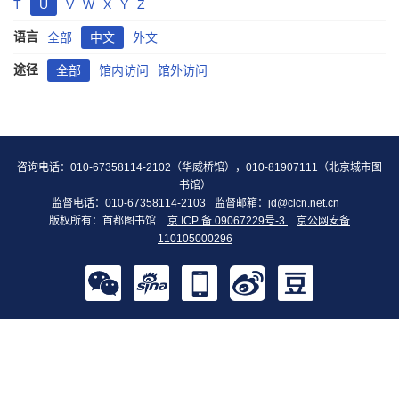
T
U
V
W
X
Y
Z
语言
全部
中文
外文
途径
全部
馆内访问
馆外访问
咨询电话：010-67358114-2102（华威桥馆），010-81907111（北京城市图
书馆）
监督电话：010-67358114-2103
监督邮箱：
jd@clcn.net.cn
版权所有：首都图书馆
京 ICP 备 09067229号-3
京公网安备
110105000296