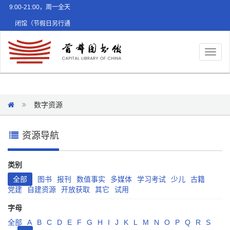
9:00-21:00，周一全天
闭馆（节假日另行通
知）
Toggl
naviga
数字资源
资源导航
类别
全部
图书
报刊
数值事实
多媒体
学习考试
少儿
古籍
党建
自建资源
开放获取
其它
试用
字母
全部
A
B
C
D
E
F
G
H
I
J
K
L
M
N
O
P
Q
R
S