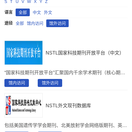
S
T
U
V
W
X
Y
Z
语言
全部
中文
外文
途径
全部
馆内访问
馆外访问
NSTL国家科技期刊开放平台（中文）
“国家科技期刊开放平台”汇聚国内千余学术期刊（核心期刊占比超70%），收录论文超500万篇，提供即时的一站式获取服务；此平台收录了“中国科学引文索引”数据库（csci.istic.ac.cn），该数据库汇集 2000 年以来 6000种中文学术期刊的论文引文全量数据，能即时展示期刊收录和引用情况，动态查询期刊的历年影响因子、引用频次、H 指数和高被引指标等。可检索浏览《中国高被引分析报告》、《中国期刊引证报告（扩刊版）》全书。
馆内访问
馆外访问
NSTL外文现刊数据库
包括美国遗传学学会期刊、北美放射学会网络版期刊、英国白马出版社电子期刊、美国人因工程学会电子期刊、美国营养学会网络版期刊、美国芝加哥大学出版社、世界健康基金会网络版期刊、美国Mary Ann Liebert出版公司网络版期刊、英国皇家药学会电子期刊、Future Science Group网络版期刊等30余种期刊。