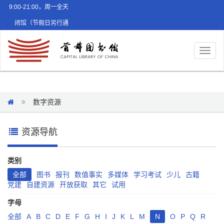
9:00-21:00，周一全天
闭馆（节假日另行通
知）
Toggl
naviga
数字资源
资源导航
类别
全部
图书
报刊
数值事实
多媒体
学习考试
少儿
古籍
党建
自建资源
开放获取
其它
试用
字母
全部
A
B
C
D
E
F
G
H
I
J
K
L
M
N
O
P
Q
R