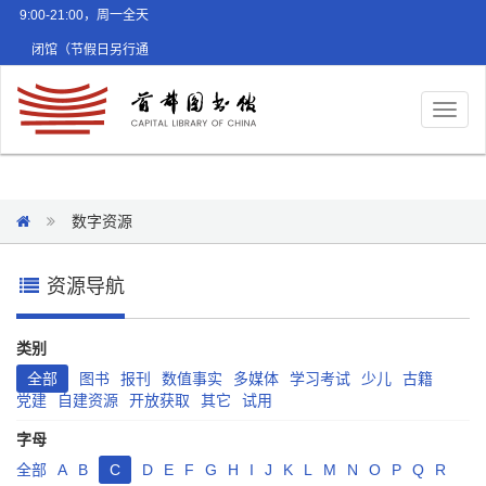
9:00-21:00，周一全天
闭馆（节假日另行通
知）
Toggl
naviga
数字资源
资源导航
类别
全部
图书
报刊
数值事实
多媒体
学习考试
少儿
古籍
党建
自建资源
开放获取
其它
试用
字母
全部
A
B
C
D
E
F
G
H
I
J
K
L
M
N
O
P
Q
R