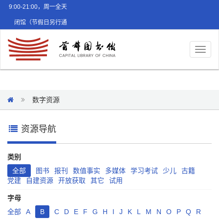
9:00-21:00，周一全天
闭馆（节假日另行通
知）
Toggl
naviga
数字资源
资源导航
类别
全部
图书
报刊
数值事实
多媒体
学习考试
少儿
古籍
党建
自建资源
开放获取
其它
试用
字母
全部
A
B
C
D
E
F
G
H
I
J
K
L
M
N
O
P
Q
R