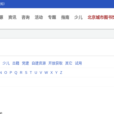
通知）
ent)
源
资讯
咨询
活动
专题
指南
少儿
北京城市图书
少儿
古籍
党建
自建资源
开放获取
其它
试用
N
O
P
Q
R
S
T
U
V
W
X
Y
Z
te