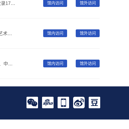
馆内访问
馆外访问
Academic Search Complete综合学科参考类全文数据库收录17900余种期刊的文摘，其中全文期刊8800余种。还收录800余种非期刊类全文出版物（如书籍、报告及会议论文等）。
馆内访问
馆外访问
Artlib《世界艺术鉴赏库》是一个满足互联网+时代全方位艺术鉴赏需求的产品，收录高清图片并处于实时更新状态，涵盖油画、素描、版画、水彩、国画、书法、壁画、雕塑、篆刻、建筑艺术及其他类型，包含艺术普及、艺术故事、艺术品、艺术家、艺术机构、资讯六大内容模块。具有：知识系统组织、内容全面完整、数据深度标引、超级高清大图呈现、知识点内容模块关联、艺术辞典规范等专业特点。不仅能够提供高质量的艺术作品图片（可以进行高倍数放大，可以满足临摹、学习等多场景使用），同时能够为艺术鉴赏学习提供了大量的辅助素材和必要工具。
馆内访问
馆外访问
《阿咘手绘百科》是一款百科知识类产品，包含世界地理、中国地理、世界历史、中国历史、儿童教养、艺术素养、原创活动七款独立手绘数据模块。以“手绘主题+手绘元素+文化详情”组成内容体系，三端自适应，平台资源丰富，涵盖文化设施、非遗文化、旅游名胜、文物古迹、名人历史、互动游戏、专属问答等30余种大类，共200余张原创手绘图，10000余手绘元素，项目15000条，问答30000余条，年更新手绘图10余张、原创元素300余个。在原有数据库基础上擅长内容+服务定制，可根据需求，打造特色、综合性平台。