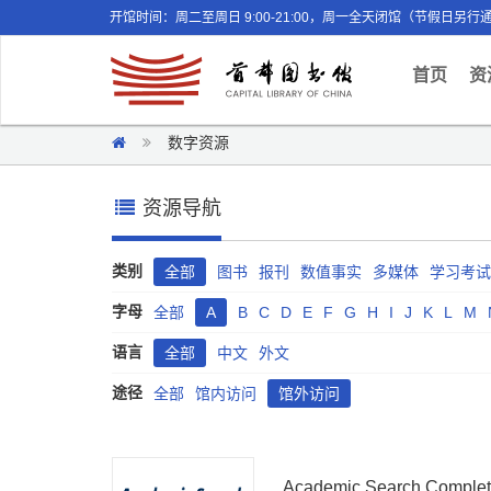
开馆时间：周二至周日 9:00-21:00，周一全天闭馆（节假日另行
(curr
首页
资
数字资源
资源导航
类别
全部
图书
报刊
数值事实
多媒体
学习考试
字母
全部
A
B
C
D
E
F
G
H
I
J
K
L
M
语言
全部
中文
外文
途径
全部
馆内访问
馆外访问
Academic Search Comple