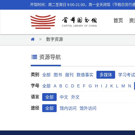
开馆时间：周二至周日 9:00-21:00，周一全天闭馆（节假日另行
(curr
首页
资
数字资源
资源导航
类别
全部
图书
报刊
数值事实
多媒体
学习考试
字母
全部
A
B
C
D
E
F
G
H
I
J
K
L
M
N
语言
全部
中文
外文
途径
全部
馆内访问
馆外访问