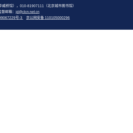
2（华威桥馆），010-81907111（北京城市图书馆）
监督邮箱：
jd@clcn.net.cn
09067229号-3
京公网安备 110105000296