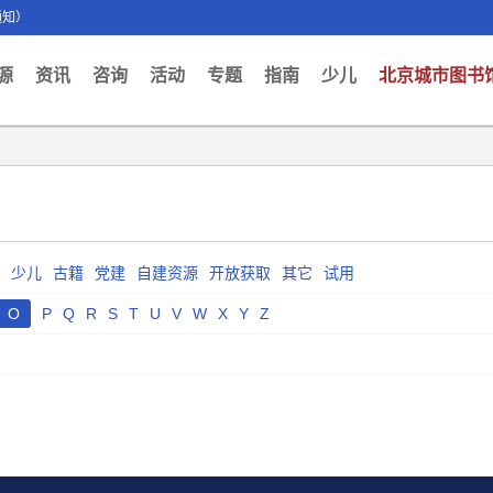
通知）
ent)
源
资讯
咨询
活动
专题
指南
少儿
北京城市图书
少儿
古籍
党建
自建资源
开放获取
其它
试用
O
P
Q
R
S
T
U
V
W
X
Y
Z