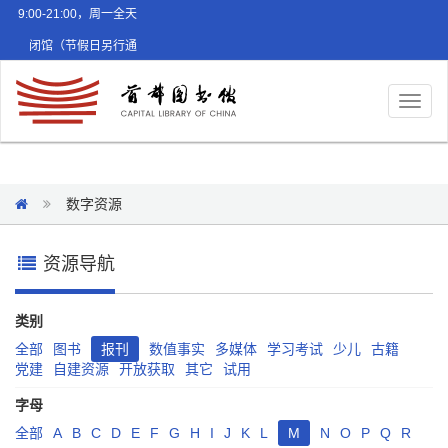
9:00-21:00，周一全天
闭馆（节假日另行通
知）
Toggl
naviga
数字资源
资源导航
类别
全部
图书
报刊
数值事实
多媒体
学习考试
少儿
古籍
党建
自建资源
开放获取
其它
试用
字母
全部
A
B
C
D
E
F
G
H
I
J
K
L
M
N
O
P
Q
R