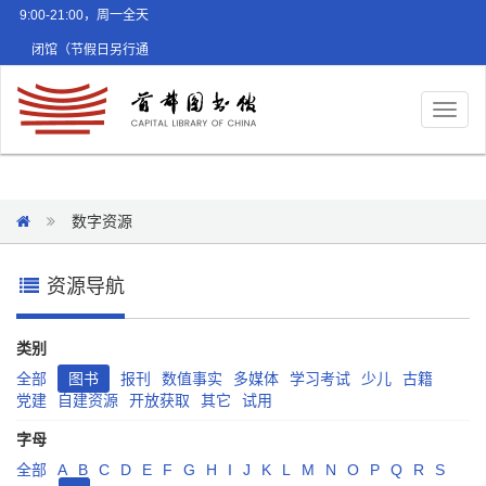
9:00-21:00，周一全天
闭馆（节假日另行通
知）
Toggl
naviga
数字资源
资源导航
类别
全部
图书
报刊
数值事实
多媒体
学习考试
少儿
古籍
党建
自建资源
开放获取
其它
试用
字母
全部
A
B
C
D
E
F
G
H
I
J
K
L
M
N
O
P
Q
R
S