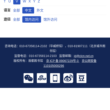
T
U
V
W
X
Y
Z
语言
全部
中文
外文
途径
全部
馆内访问
馆外访问
咨询电话：010-67358114-2102（华威桥馆），010-81907111（北京城市图
书馆）
监督电话：010-67358114-2103
监督邮箱：
jd@clcn.net.cn
版权所有：首都图书馆
京 ICP 备 09067229号-3
京公网安备
110105000296