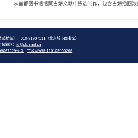
2（华威桥馆），010-81907111（北京城市图书馆）
监督邮箱：
jd@clcn.net.cn
09067229号-3
京公网安备 110105000296