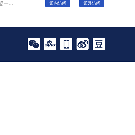
馆内访问
馆外访问
从首都图书馆馆藏古籍文献中拣选制作，包含古籍插图数据一万条。每条数据包括插图全文影像和内容标引，可以通过插图题名、绘图者、刻印者、图像内容类别（前述各类）、图中人物、地点、成图方式（木板画、石印、影印）、绘制年代、插图选取文献题名等多种途径进行关键词检索，也可以分类浏览，选图赏鉴。