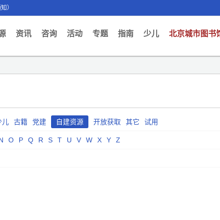
通知）
ent)
源
资讯
咨询
活动
专题
指南
少儿
北京城市图书
少儿
古籍
党建
自建资源
开放获取
其它
试用
N
O
P
Q
R
S
T
U
V
W
X
Y
Z