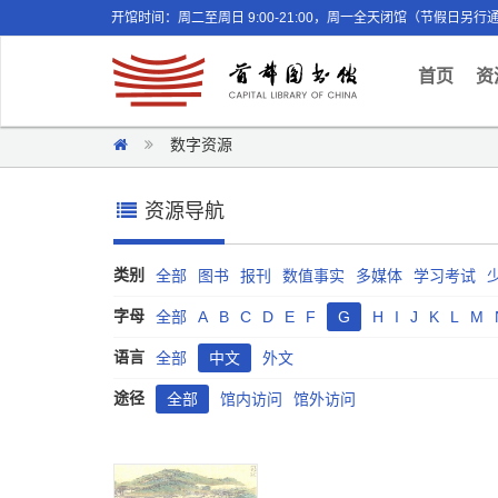
开馆时间：周二至周日 9:00-21:00，周一全天闭馆（节假日另行
(curr
首页
资
数字资源
资源导航
类别
全部
图书
报刊
数值事实
多媒体
学习考试
字母
全部
A
B
C
D
E
F
G
H
I
J
K
L
M
语言
全部
中文
外文
途径
全部
馆内访问
馆外访问