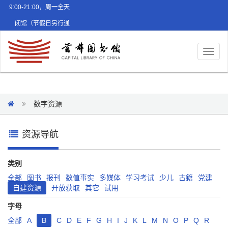
9:00-21:00，周一全天
闭馆（节假日另行通
知）
Toggl
naviga
数字资源
资源导航
类别
全部
图书
报刊
数值事实
多媒体
学习考试
少儿
古籍
党建
自建资源
开放获取
其它
试用
字母
全部
A
B
C
D
E
F
G
H
I
J
K
L
M
N
O
P
Q
R