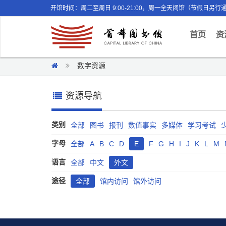
开馆时间：周二至周日 9:00-21:00，周一全天闭馆（节假日另行
(curr
首页
资
数字资源
资源导航
类别
全部
图书
报刊
数值事实
多媒体
学习考试
字母
全部
A
B
C
D
E
F
G
H
I
J
K
L
M
语言
全部
中文
外文
途径
全部
馆内访问
馆外访问