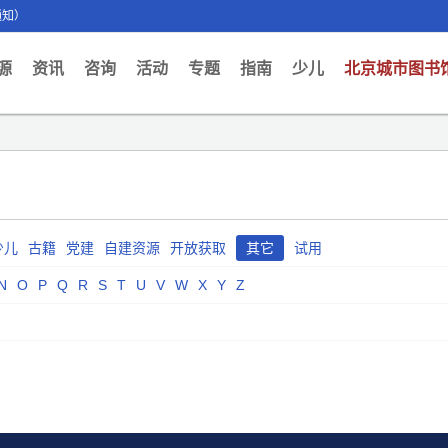
通知）
ent)
源
资讯
咨询
活动
专题
指南
少儿
北京城市图书
少儿
古籍
党建
自建资源
开放获取
其它
试用
N
O
P
Q
R
S
T
U
V
W
X
Y
Z