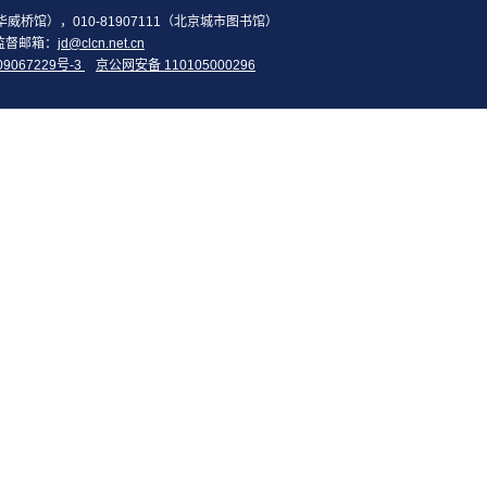
2（华威桥馆），010-81907111（北京城市图书馆）
监督邮箱：
jd@clcn.net.cn
09067229号-3
京公网安备 110105000296