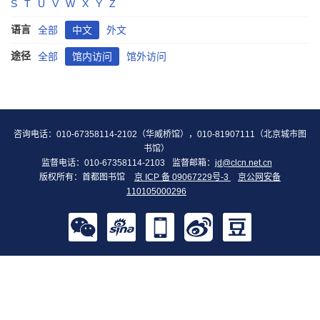
S
T
U
V
W
X
Y
Z
语言
全部
中文
外文
途径
全部
馆内访问
馆外访问
咨询电话：010-67358114-2102（华威桥馆），010-81907111（北京城市图
书馆）
监督电话：010-67358114-2103
监督邮箱：
jd@clcn.net.cn
版权所有：首都图书馆
京 ICP 备 09067229号-3
京公网安备
110105000296