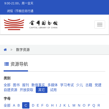
9:00-21:00，周一全天
闭馆（节假日另行通
知）
Toggl
naviga
数字资源
资源导航
类别
全部
图书
报刊
数值事实
多媒体
学习考试
少儿
古籍
党建
自建资源
开放获取
其它
试用
字母
全部
A
B
C
D
E
F
G
H
I
J
K
L
M
N
O
P
Q
R