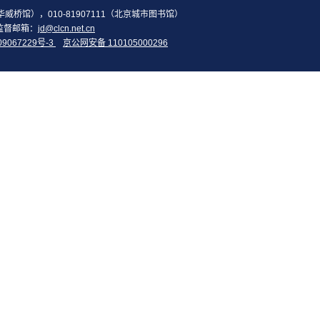
2（华威桥馆），010-81907111（北京城市图书馆）
监督邮箱：
jd@clcn.net.cn
09067229号-3
京公网安备 110105000296