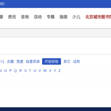
通知）
ent)
源
资讯
咨询
活动
专题
指南
少儿
北京城市图书
少儿
古籍
党建
自建资源
开放获取
其它
试用
N
O
P
Q
R
S
T
U
V
W
X
Y
Z