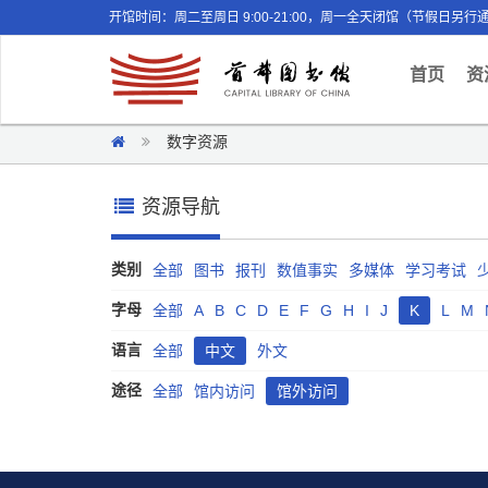
开馆时间：周二至周日 9:00-21:00，周一全天闭馆（节假日另行
(curr
首页
资
数字资源
资源导航
类别
全部
图书
报刊
数值事实
多媒体
学习考试
字母
全部
A
B
C
D
E
F
G
H
I
J
K
L
M
语言
全部
中文
外文
途径
全部
馆内访问
馆外访问