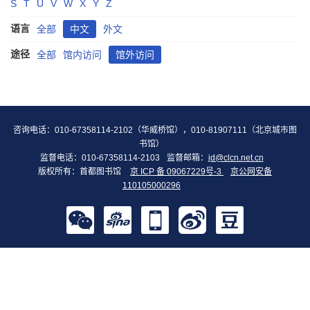
S
T
U
V
W
X
Y
Z
语言
全部
中文
外文
途径
全部
馆内访问
馆外访问
咨询电话：010-67358114-2102（华威桥馆），010-81907111（北京城市图
书馆）
监督电话：010-67358114-2103
监督邮箱：
jd@clcn.net.cn
版权所有：首都图书馆
京 ICP 备 09067229号-3
京公网安备
110105000296