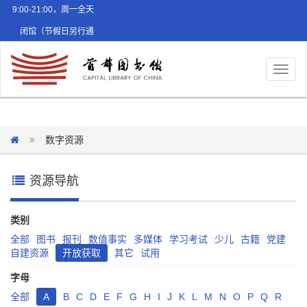
9:00-21:00，周一全天
闭馆（节假日另行通
知）
Toggl
naviga
数字资源
资源导航
类别
全部
图书
报刊
数值事实
多媒体
学习考试
少儿
古籍
党建
自建资源
开放获取
其它
试用
字母
全部
A
B
C
D
E
F
G
H
I
J
K
L
M
N
O
P
Q
R