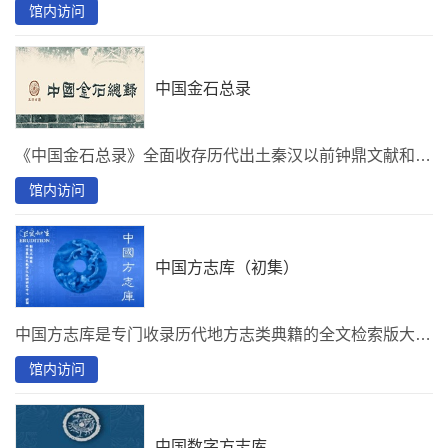
馆内访问
中国金石总录
《中国金石总录》全面收存历代出土秦汉以前钟鼎文献和历代出土、遗存清代以前石刻文献。每则金石均包括完整拓片、全文录文和基础叙录三部分内容。全文录文按原拓行文格式严格录入。叙录包括名称（含简称）、朝代、年号、材质、形制、行款、出土地（或遗存地）、出土时间以及收藏或保护单位等基本信息。
馆内访问
中国方志库（初集）
中国方志库是专门收录历代地方志类典籍的全文检索版大型古籍数据库。中国方志库（初集）收录历代省通志及府州县厅志2,000部。
馆内访问
中国数字方志库