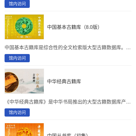
馆内访问
中国基本古籍库（8.0版）
中国基本古籍库是综合性的全文检索版大型古籍数据库。中国基本古籍库精选先秦至民国的历代重要典籍，包括流传千古的名著、各学科基本文献以及冷门绝学的特殊著作等，总计收书1万部、18万卷；版本14,650个、26万卷；影像1,300万页、录文19亿字。
馆内访问
中华经典古籍库
《中华经典古籍库》是中华书局推出的大型古籍数据库产品，收录了中华书局出版的整理本古籍图书，涵盖经史子集各部，包含了二十四史、通鉴、新编诸子集成、清人十三经注疏、史料笔记丛刊、古典文学基本丛书、佛教典籍选刊等经典系列，保留专名线、注释、校勘记等整理成果。该资源为镜像版，镜像版仅限首都图书馆（华威桥馆址）、北京城市图书馆馆内访问，并且需要使用客户端登录（客户端仅支持windows系统），
馆内访问
中国丛书库（初集）