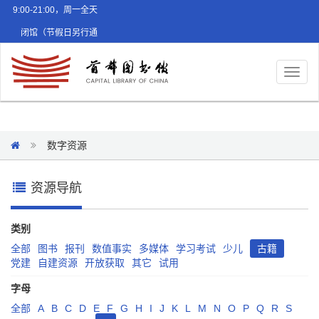
9:00-21:00，周一全天
闭馆（节假日另行通
知）
Toggl
naviga
数字资源
资源导航
类别
全部
图书
报刊
数值事实
多媒体
学习考试
少儿
古籍
党建
自建资源
开放获取
其它
试用
字母
全部
A
B
C
D
E
F
G
H
I
J
K
L
M
N
O
P
Q
R
S