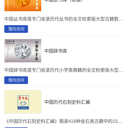
中国丛书库是专门收录历代丛书的全文检索版大型古籍数据库。中国丛书库集成编初集收录100种丛书4,000部典籍。
馆内访问
中国辞书库
中国辞书库是专门收录历代小学类典籍的全文检索版大型古籍数据库。中国辞书库网罗先秦至民国历代语言文字类著作，包括字书、韵书、雅书和字典等共计1,000部。
馆内访问
中国历代石刻史料汇编
《中国历代石刻史料汇编》辑录418种金石类古籍中的15000余篇石刻文献，并附有历代金石学家撰写的考释文字，总计1150万字。所有碑文按朝代排序，利于读者查阅。全书从秦砖汉瓦到碑文墓志，上下两千年，内容涵盖中国古代政治、经济、军事、民族、宗教、文学、科技、民俗、教育、地理等各个方面。