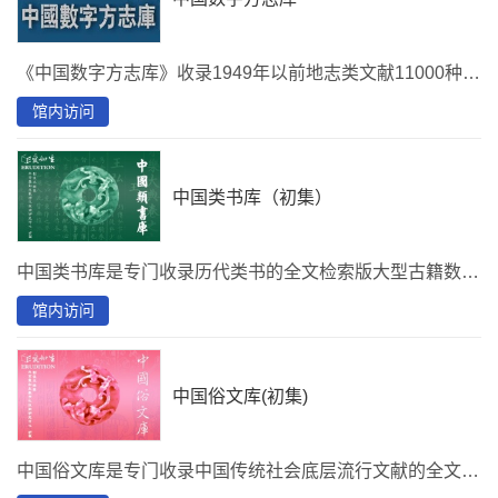
《中国数字方志库》收录1949年以前地志类文献11000种，总册数超过10万册，影像数据近千万页，数据库总容量达4TB。所收方志包括全国各公共图书馆、高校图书馆、博物馆所藏方志，也有一些私家收藏的方志孤本、稀见本、批校本、题跋本，是目前收录方志最多，规模最大的方志数据库。
馆内访问
中国类书库（初集）
中国类书库是专门收录历代类书的全文检索版大型古籍数据库。中国类书库（初集）收录魏晋以来直至清末民初的类书300部，含永乐大典和古今图书集成。
馆内访问
中国俗文库(初集)
中国俗文库是专门收录中国传统社会底层流行文献的全文检索版大型古籍数据库。中国俗文库（初集）收录汉魏以来传统社会底层流行文献，包括在民间广泛流传的俗文学作品与俗文字史料，如变文、宝卷、善书、小说、话本、戏文、俚曲、鼓书、弹词、歌谣、俗谚等，共计2000部。