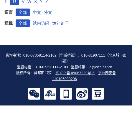
T
U
V
W
X
Y
Z
语言
全部
中文
外文
途径
全部
馆内访问
馆外访问
咨询电话：010-67358114-2102（华威桥馆），010-81907111（北京城市图
书馆）
监督电话：010-67358114-2103
监督邮箱：
jd@clcn.net.cn
版权所有：首都图书馆
京 ICP 备 09067229号-3
京公网安备
110105000296