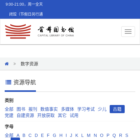
9:00-21:00，周一全天
闭馆（节假日另行通
知）
Toggl
naviga
数字资源
资源导航
类别
全部
图书
报刊
数值事实
多媒体
学习考试
少儿
古籍
党建
自建资源
开放获取
其它
试用
字母
全部
A
B
C
D
E
F
G
H
I
J
K
L
M
N
O
P
Q
R
S