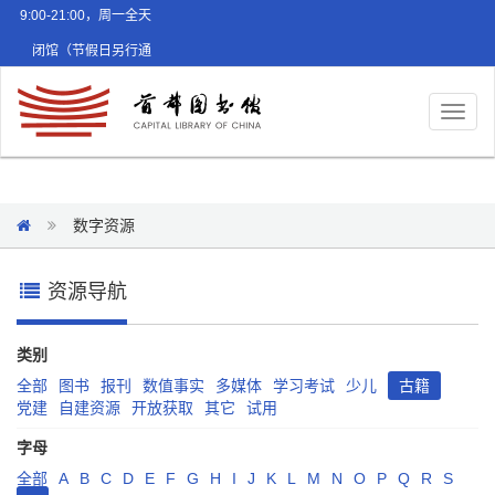
9:00-21:00，周一全天
闭馆（节假日另行通
知）
Toggl
naviga
数字资源
资源导航
类别
全部
图书
报刊
数值事实
多媒体
学习考试
少儿
古籍
党建
自建资源
开放获取
其它
试用
字母
全部
A
B
C
D
E
F
G
H
I
J
K
L
M
N
O
P
Q
R
S