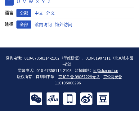
T
U
V
W
X
Y
Z
语言
全部
中文
外文
途径
全部
馆内访问
馆外访问
咨询电话：010-67358114-2102（华威桥馆），010-81907111（北京城市图
书馆）
监督电话：010-67358114-2103
监督邮箱：
jd@clcn.net.cn
版权所有：首都图书馆
京 ICP 备 09067229号-3
京公网安备
110105000296