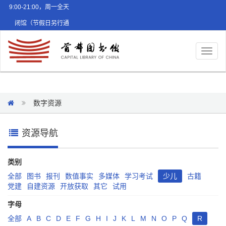
9:00-21:00，周一全天
闭馆（节假日另行通
知）
Toggl
naviga
数字资源
资源导航
类别
全部
图书
报刊
数值事实
多媒体
学习考试
少儿
古籍
党建
自建资源
开放获取
其它
试用
字母
全部
A
B
C
D
E
F
G
H
I
J
K
L
M
N
O
P
Q
R