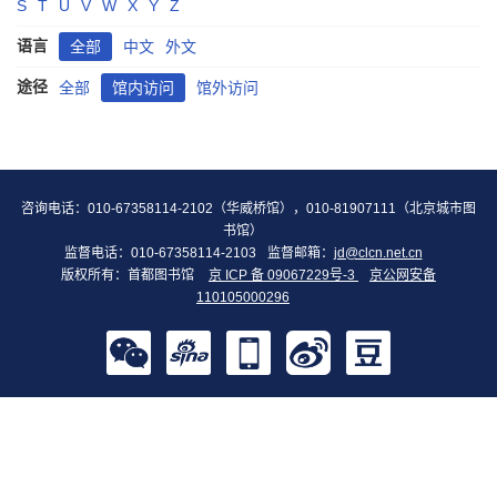
S
T
U
V
W
X
Y
Z
语言
全部
中文
外文
途径
全部
馆内访问
馆外访问
咨询电话：010-67358114-2102（华威桥馆），010-81907111（北京城市图
书馆）
监督电话：010-67358114-2103
监督邮箱：
jd@clcn.net.cn
版权所有：首都图书馆
京 ICP 备 09067229号-3
京公网安备
110105000296