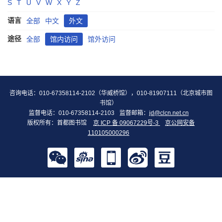
S
T
U
V
W
X
Y
Z
语言
全部
中文
外文
途径
全部
馆内访问
馆外访问
咨询电话：010-67358114-2102（华威桥馆），010-81907111（北京城市图
书馆）
监督电话：010-67358114-2103
监督邮箱：
jd@clcn.net.cn
版权所有：首都图书馆
京 ICP 备 09067229号-3
京公网安备
110105000296