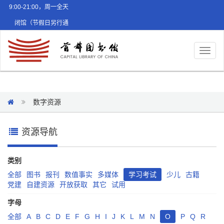
9:00-21:00，周一全天
闭馆（节假日另行通
知）
Toggl
naviga
数字资源
资源导航
类别
全部
图书
报刊
数值事实
多媒体
学习考试
少儿
古籍
党建
自建资源
开放获取
其它
试用
字母
全部
A
B
C
D
E
F
G
H
I
J
K
L
M
N
O
P
Q
R