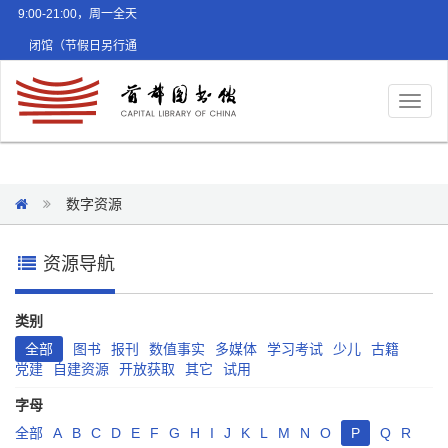
9:00-21:00，周一全天
闭馆（节假日另行通
知）
Toggl
naviga
数字资源
资源导航
类别
全部
图书
报刊
数值事实
多媒体
学习考试
少儿
古籍
党建
自建资源
开放获取
其它
试用
字母
全部
A
B
C
D
E
F
G
H
I
J
K
L
M
N
O
P
Q
R