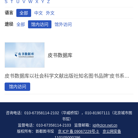
S
T
U
V
W
X
Y
Z
语言
全部
中文
外文
途径
全部
馆内访问
馆外访问
皮书数据库
皮书数据库以社会科学文献出版社知名图书品牌“皮书系列”为基础，主要涉及分析解读当下中国发展变迁的专业著作、智库报告、学术资讯、调研数据等，面向社会大众提供教学科研、咨政议政、投资指南、社会生活指导等服务，收录报告23万篇，累计55亿字。
馆内访问
咨询电话：010-67358114-2102（华威桥馆），010-81907111（北京城市图
书馆）
监督电话：010-67358114-2103
监督邮箱：
jd@clcn.net.cn
版权所有：首都图书馆
京 ICP 备 09067229号-3
京公网安备
110105000296